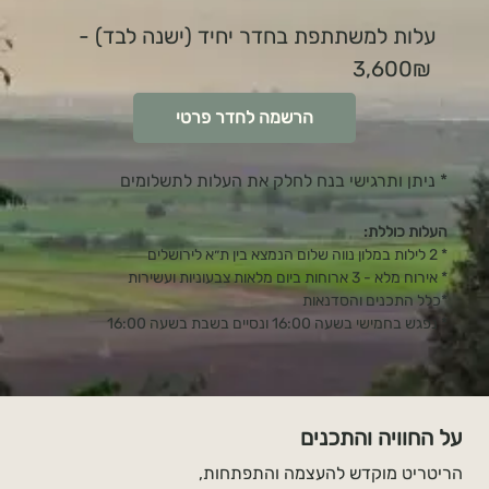
עלות למשתתפת בחדר יחיד (ישנה לבד) -
3,600₪
הרשמה לחדר פרטי
* ניתן ותרגישי בנח לחלק את העלות לתשלומים
העלות כוללת:
* 2 לילות במלון נווה שלום הנמצא בין ת״א לירושלים
* אירוח מלא - 3 ארוחות ביום מלאות צבעוניות ועשירות
*כלל התכנים והסדנאות
* נפגש בחמישי בשעה 16:00 ונסיים בשבת בשעה 16:00
על החוויה והתכנים
הריטריט מוקדש להעצמה והתפתחות,